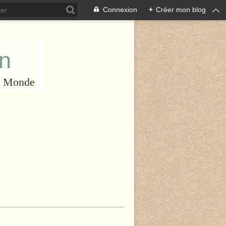
Connexion
+
Créer mon blog
an
du Monde