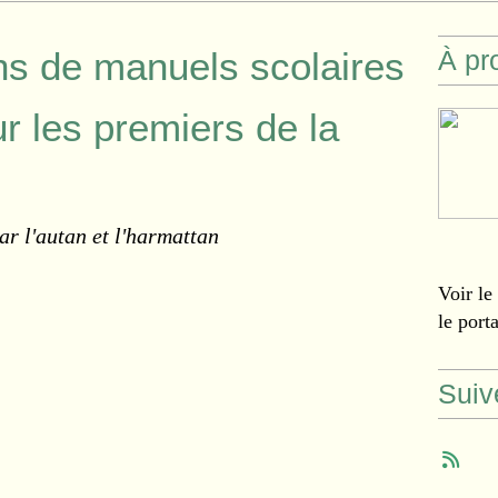
ns de manuels scolaires
À pr
r les premiers de la
ar l'autan et l'harmattan
Voir le
le port
Suiv