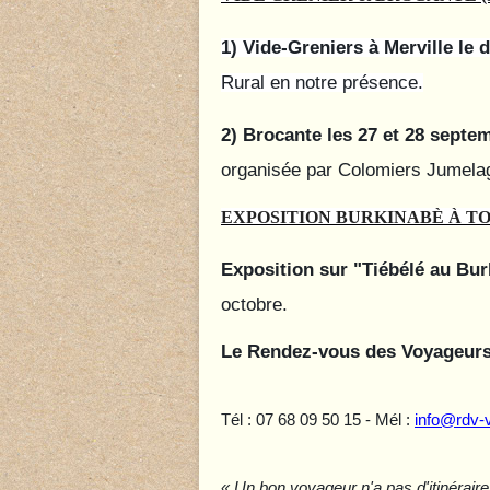
1) Vide-Greniers à
Merville le
d
Rural en notre présence.
2) Brocante les
27 et 28 septe
organisée par Colomiers Jumelage
EXPOSITION BURKINABÈ À TOU
Exposition sur "Tiébélé au Bu
octobre.
Le Rendez-vous des Voyageur
Tél : 07 68 09 50 15 - Mél :
info@rdv-
« Un bon voyageur n'a pas d'itinéraire 