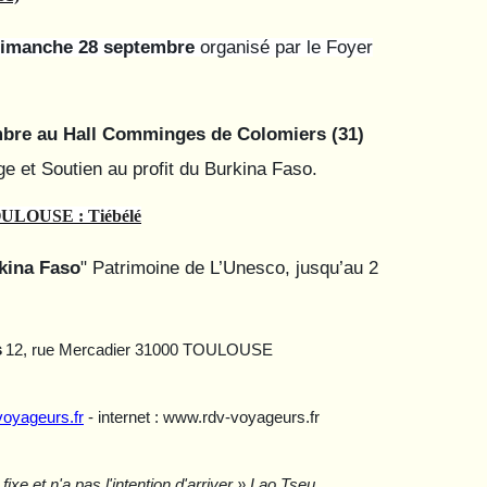
imanche 28 septembre
organisé par le Foyer
mbre au Hall Comminges de Colomiers (31)
 et Soutien au profit du Burkina Faso.
LOUSE : Tiébélé
rkina Faso
" Patrimoine de L’Unesco, jusqu’au 2
s
12, rue Mercadier 31000 TOULOUSE
voyageurs.fr
- internet : www.rdv-voyageurs.fr
fixe et n'a pas l'intention d'arriver » Lao Tseu