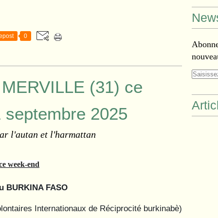
News
epost
0
Abonnez
nouveau
MERVILLE (31) ce
Arti
 septembre 2025
ar l'autan et l'harmattan
e week-end
 du BURKINA FASO
ontaires Internationaux de Réciprocité burkinabè)