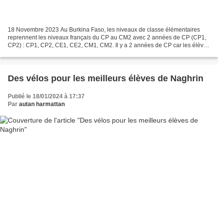
18 Novembre 2023 Au Burkina Faso, les niveaux de classe élémentaires
reprennent les niveaux français du CP au CM2 avec 2 années de CP (CP1,
CP2) : CP1, CP2, CE1, CE2, CM1, CM2. Il y a 2 années de CP car les élèves
doivent apprendre le français en plus...
Des vélos pour les meilleurs élèves de Naghrin
Publié le 18/01/2024 à 17:37
Par
autan harmattan