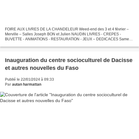
FOIRE AUX LIVRES DE LA CHANDELEUR Weed-end des 3 et 4 février –
Merville – Salles Joseph BON et Julien NAUDIN LIVRES - CREPES -
BUVETTE - ANIMATIONS - RESTAURATION - JEUX – DEDICACES Samedi
3 février de 10h00 à 22h00 Dimanche 4 février de 10h00 à 17h00...
Inauguration du centre socioculturel de Dacisse
et autres nouvelles du Faso
Publié le 22/01/2024 à 09:33
Par
autan harmattan