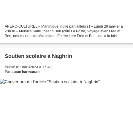
APERO-CULTUREL « Martinique, nulle part ailleurs ! » Lundi 29 janvier à
20h30 – Merville Salle Joseph Bon (côté La Poste) Voyage avec Fred et
Ben, nos cousins de Martinique. Entrée libre Fred et Ben, tout à la fois
mervillois et martiniquais, nous invitent...
Soutien scolaire à Naghrin
Publié le 18/01/2024 à 17:48
Par
autan harmattan