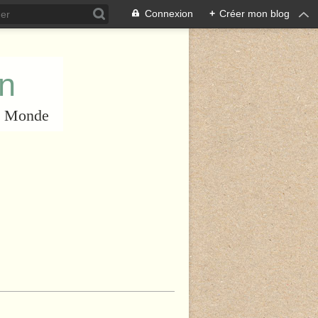
Connexion
+
Créer mon blog
an
du Monde