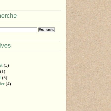
herche
ives
et
(3)
(1)
l
(5)
ier
(4)