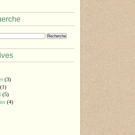
herche
ives
et
(3)
(1)
l
(5)
ier
(4)