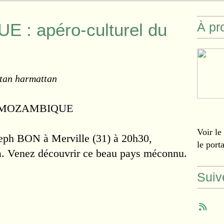
 : apéro-culturel du
À pr
tan harmattan
E MOZAMBIQUE
Voir le
seph BON à Merville (31) à 20h30,
le port
a. Venez découvrir ce beau pays méconnu.
Suiv