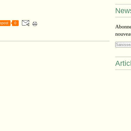
News
epost
0
Abonnez
nouveau
Arti