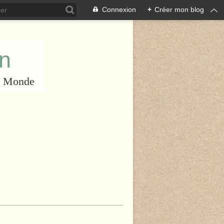
Connexion
+
Créer mon blog
an
du Monde