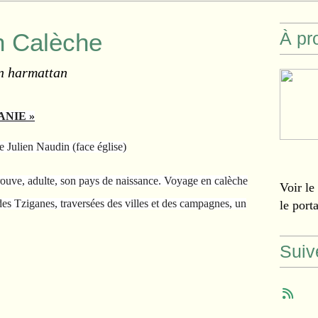
n Calèche
À pr
n harmattan
NIE »
e Julien Naudin (face église)
ouve, adulte, son pays de naissance. Voyage en calèche
Voir le
 des Tziganes, traversées des villes et des campagnes, un
le port
Suiv