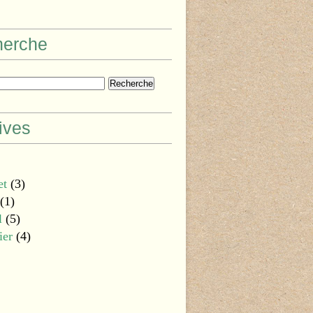
herche
ives
et
(3)
(1)
l
(5)
ier
(4)