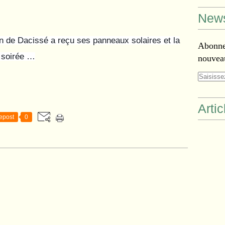
News
on de Dacissé a reçu ses panneaux solaires et la
Abonnez
n soirée …
nouveau
Arti
epost
0