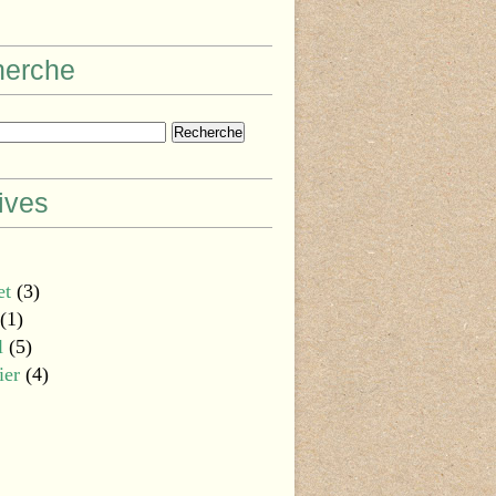
herche
ives
et
(3)
(1)
l
(5)
ier
(4)