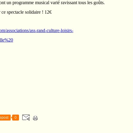
iront un programme musical varié ravissant tous les goûts.
ce spectacle solidaire ! 12€
m/associations/ass-rand-culture-loisirs-
ille%20
epost
0