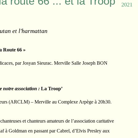
a route 66 ... et la Troop
2021
autan et l'harmattan
a Route 66 »
dicaces, par Josyan Sieurac. Merville Salle Joseph BON
e notre association :
La Troop’
nneurs (ARCLM) – Merville au Complexe Arpège à 20h30.
hanteuses et chanteurs amateurs de l’association caritative
iaf à Goldman en passant par Cabrel, d’Elvis Presley aux