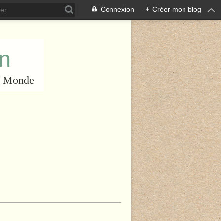
Connexion
+
Créer mon blog
an
du Monde