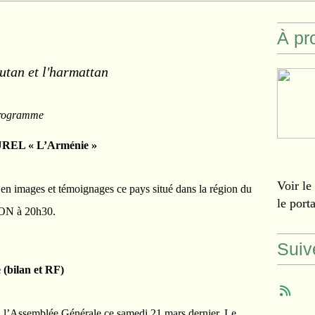
À pr
autan et l'harmattan
 programme
UREL « L’Arménie »
Voir le
en images et témoignages ce pays situé dans la région du
le port
BON à 20h30.
Suiv
 (bilan et RF)
 à l’Assemblée Générale ce samedi 21 mars dernier. Le