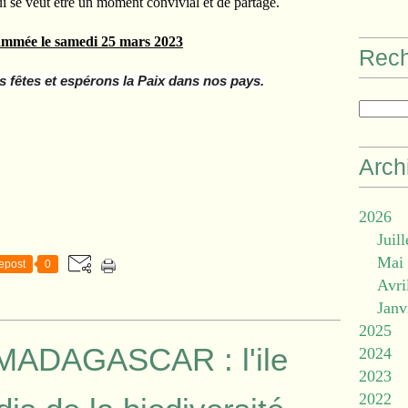
ui se veut être un moment convivial et de partage.
e le samedi 25 mars 2023
Rec
 fêtes et espérons la Paix dans nos pays.
Arch
2026
Juill
Mai
epost
0
Avri
Janv
2025
MADAGASCAR : l'ile
2024
2023
2022