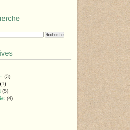
herche
ives
et
(3)
(1)
l
(5)
ier
(4)