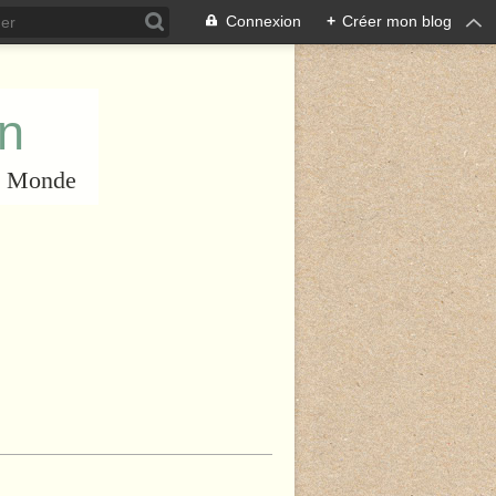
Connexion
+
Créer mon blog
an
du Monde