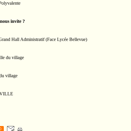
Polyvalente
ous invite ?
Grand Hall Administratif (Face Lycée Bellevue)
le du village
du village
ERVILLE
0