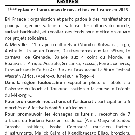
Kashkasi
ème
2
épisode : Panoramas de nos actions en France en 2025
EN France :
organisation et participation à des manifestations
pour partager nos valeurs et valoriser les cultures du monde,
surtout burkinabè, et récolter des fonds pour mettre en œuvre
nos projets solidaires.
A Merville :
11 « apéro-culturels » (Namibie-Botswana, Togo,
Australie, Un an en France, D’autres terres que les nôtres, Le
carnaval de Grenade, Balade aux 4 coins du Monde, le
Beauvaisis, Afrique Australe, Sri Lanka, Ecosse), Foire aux livres,
Expo-artisanale Calbas’Art Burkina Faso, accueil clôture Festival
Wassa’n Africa. (Apéro-culturel sur le Togo
→
)
Dans la région toulousaine
: Exposition photo « Tiébélé » à
Plaisance-du-Touch et Toulouse, soutien à la course « Enfants
du Mékong »…
Pour promouvoir nos actions et l’artisanat :
participation à 5
marchés et 6 festivals dont 5 « africains ».
Pour promouvoir les échanges culturels
: réception de 7
artisans du Burkina Faso en résidence (Aimé Ouiya et Saïdou
Tapsoba batikiers, Issaka Compaoré musicien facteur
d’instruments, Malick Guira et Kiegdibgnesgo Bilgo, bronziers,