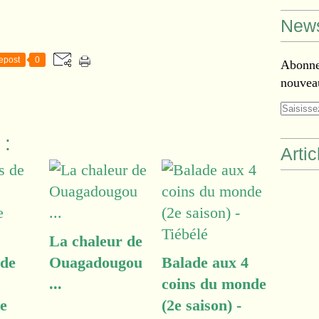
News
epost
0
Abonnez
nouveau
 :
Arti
La chaleur de
 de
Ouagadougou
Balade aux 4
...
coins du monde
e
(2e saison) -