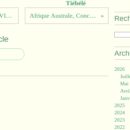
Tiébélé
CALBAS’ART à MERVILLE (31) ce week-end 20-21 septembre 2025
Afrique Australe, Concours de Lecture, parrainages et invitations
Rec
cle
Arch
2026
Juill
Mai
Avri
Janv
2025
2024
2023
2022