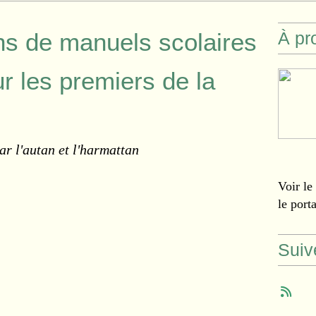
ns de manuels scolaires
À pr
r les premiers de la
ar l'autan et l'harmattan
Voir le
le port
Suiv