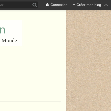
Connexion
+
Créer mon blog
an
du Monde