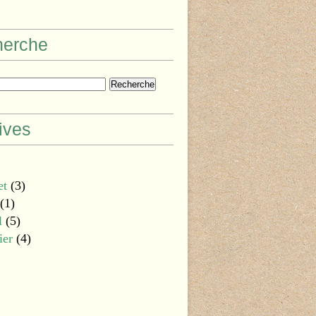
herche
ives
et
(3)
(1)
l
(5)
ier
(4)