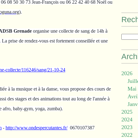
: 06 08 50 30 73 Jean-François ou 06 22 42 40 68 Noël ou
oguna.org
).
Rec
 L'ADSB Grenade
organise une collecte de sang de 14h à
. La prise de rendez-vous est fortement conseillée et une
Arch
-une-collecte/116246/sang/21-10-24
2026
Juill
Mai
diée à la musique et à la danse, vous propose des cours de
Avri
ssi des stages et des animations tout au long de l'année à
Janv
e afro, baby-gym, yoga, zumba).
2025
2024
2023
m
-
http://www.ondespercutantes.fr/
0670107387
2022