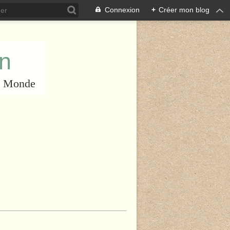
Connexion
+
Créer mon blog
an
du Monde