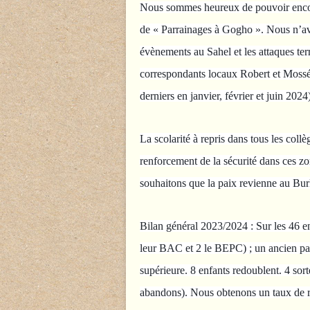
Nous sommes heureux de pouvoir enco
de « Parrainages à Gogho ». Nous n’av
évènements au Sahel et les attaques ter
correspondants locaux Robert et Mossé
derniers en janvier, février et juin 2024
La scolarité à repris dans tous les collè
renforcement de la sécurité dans ces zo
souhaitons que la paix revienne au Bur
Bilan général 2023/2024 : Sur les 46 en
leur BAC et 2 le BEPC) ; un ancien par
supérieure. 8 enfants redoublent. 4 so
abandons). Nous obtenons un taux de r