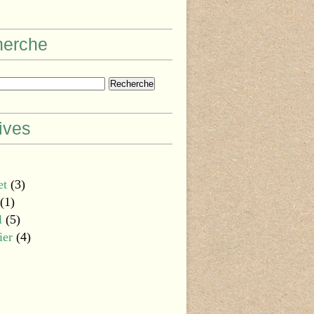
herche
ives
et
(3)
(1)
l
(5)
ier
(4)