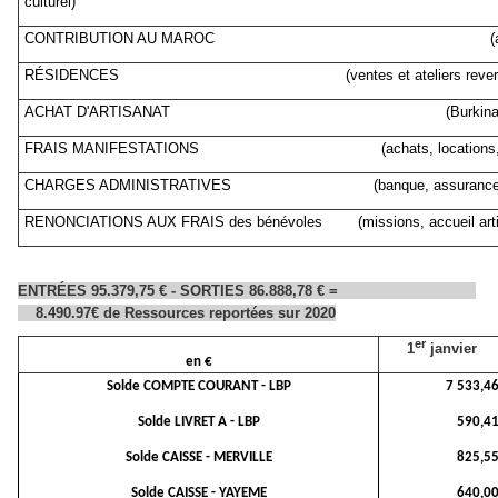
culturel)
CONTRIBUTION AU MAROC (associatio
RÉSIDENCES (ventes et ateliers reversées au
ACHAT D'ARTISANAT (Burkina Faso et
FRAIS MANIFESTATIONS (achats, locations, droit
CHARGES ADMINISTRATIVES (banque, assurances, frai
RENONCIATIONS AUX FRAIS des bénévoles (missions, accueil artisa
ENTRÉES
95.379,75 € - SORTIES 86.888,78 € =
8.490.97€ de Ressources reportées sur 2020
er
1
janvier
en €
Solde COMPTE COURANT - LBP
7 533,4
Solde LIVRET A - LBP
590,4
Solde CAISSE - MERVILLE
825,5
Solde CAISSE - YAYEME
640,0