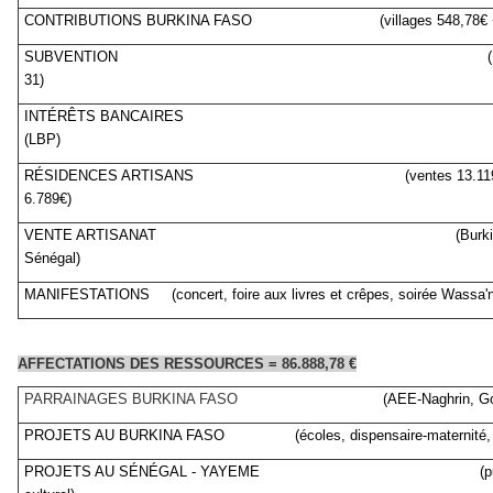
CONTRIBUTIONS BURKINA FASO (villages 548,78€ + art
SUBVENTION (Mairie Merv
31)
INTÉRÊTS BANCA
(LBP)
RÉSIDENCES ARTISANS (ventes 13.119€ et a
6.789€)
VENTE ARTISANAT (Burkina Fa
Sénégal)
MANIFESTATIONS (concert, foire aux livres et crêpes, soirée Wassa'n,
AFFECTATIONS DES RESSOURCES = 86.888,78 €
PARRAINAGES BURKINA FASO
(AEE-Naghrin, Gogho, In
PROJETS AU BURKINA FASO (écoles, dispensaire-maternité, élec
PROJETS AU SÉNÉGAL - YAYEME (puits, 