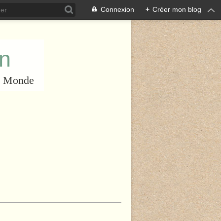
Connexion
+
Créer mon blog
an
du Monde