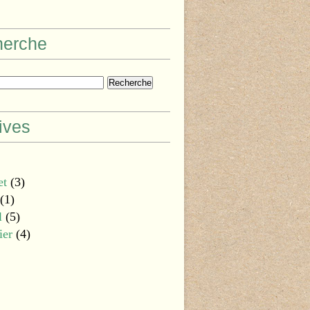
herche
ives
et
(3)
(1)
l
(5)
ier
(4)