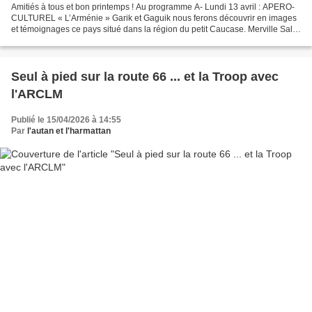
Amitiés à tous et bon printemps ! Au programme A- Lundi 13 avril : APERO-
CULTUREL « L’Arménie » Garik et Gaguik nous ferons découvrir en images
et témoignages ce pays situé dans la région du petit Caucase. Merville Salle
Joseph BON à 20h30. B- AG assemblée...
Seul à pied sur la route 66 ... et la Troop avec
l'ARCLM
Publié le 15/04/2026 à 14:55
Par
l'autan et l'harmattan