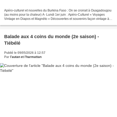
Apéro-culturel et nouvelles du Burkina Faso : On se croirait à Ouagadougou
(au moins pour la chaleur) A- Lundi 1er juin : Apéro-Culturel « Voyages
Vintage en Diapos et Magnéto » Découvertes et souvenirs façon vintage à
projections multiples de diapositives...
Balade aux 4 coins du monde (2e saison) -
Tiébélé
Publié le 09/05/2026 à 12:57
Par
l'autan et l'harmattan