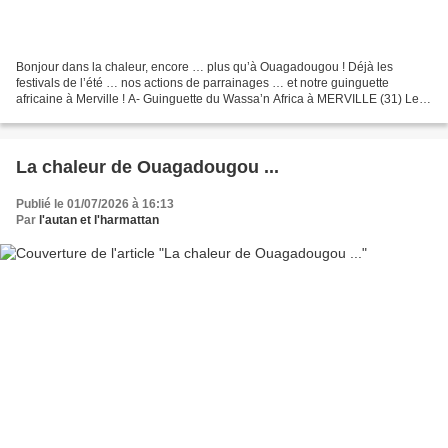
Bonjour dans la chaleur, encore … plus qu’à Ouagadougou ! Déjà les
festivals de l’été … nos actions de parrainages … et notre guinguette
africaine à Merville ! A- Guinguette du Wassa’n Africa à MERVILLE (31) Le 6
juillet 2026 à Merville sous la halle...
La chaleur de Ouagadougou ...
Publié le 01/07/2026 à 16:13
Par
l'autan et l'harmattan