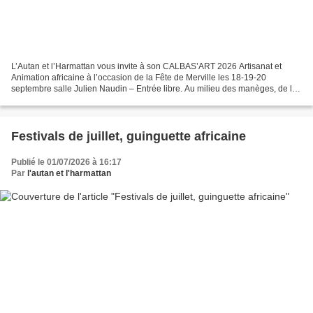
L’Autan et l’Harmattan vous invite à son CALBAS’ART 2026 Artisanat et
Animation africaine à l’occasion de la Fête de Merville les 18-19-20
septembre salle Julien Naudin – Entrée libre. Au milieu des manèges, de la
musique et de la danse, venez découvrir...
Festivals de juillet, guinguette africaine
Publié le 01/07/2026 à 16:17
Par
l'autan et l'harmattan