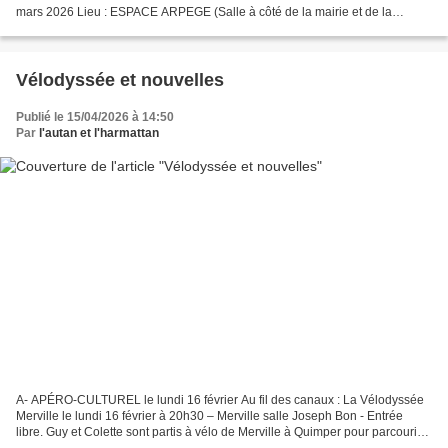
mars 2026 Lieu : ESPACE ARPEGE (Salle à côté de la mairie et de la
médiathèque) 31330 Merville ATTENTION CHANGEMENT DE SALLE...
Vélodyssée et nouvelles
Publié le 15/04/2026 à 14:50
Par
l'autan et l'harmattan
A- APÉRO-CULTUREL le lundi 16 février Au fil des canaux : La Vélodyssée
Merville le lundi 16 février à 20h30 – Merville salle Joseph Bon - Entrée
libre. Guy et Colette sont partis à vélo de Merville à Quimper pour parcourir