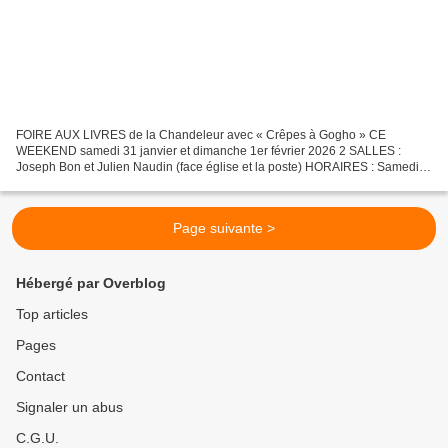
FOIRE AUX LIVRES de la Chandeleur avec « Crêpes à Gogho » CE
WEEKEND samedi 31 janvier et dimanche 1er février 2026 2 SALLES :
Joseph Bon et Julien Naudin (face église et la poste) HORAIRES : Samedi
10h à 22h - Dimanche 10h à 17h NOCTURNE samedi soir...
Page suivante >
Hébergé par Overblog
Top articles
Pages
Contact
Signaler un abus
C.G.U.