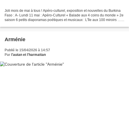
Joli mois de mai à tous ! Apéro-culturel, exposition et nouvelles du Burkina
Faso : A- Lundi 11 mai : Apéro-Culturel « Balade aux 4 coins du monde » 2e
saison 6 petits diaporamas poétiques et musicaux : L'île aux 100 miroirs …
Un hiver en Aubrac … La...
Arménie
Publié le 15/04/2026 à 14:57
Par
l'autan et l'harmattan