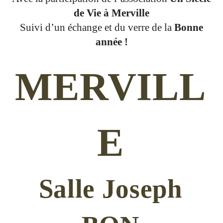
de Vie à Merville
Suivi d’un échange et du verre de la
Bonne
année !
MERVILL
E
Salle Joseph