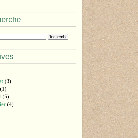
herche
ives
et
(3)
(1)
l
(5)
ier
(4)