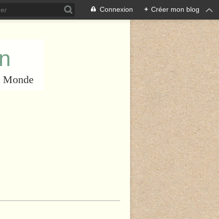
Connexion
+
Créer mon blog
an
du Monde