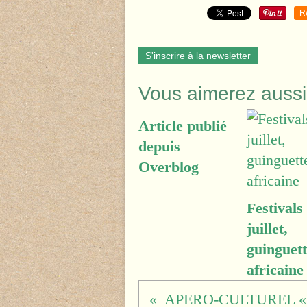
R
S'inscrire à la newsletter
Vous aimerez aussi
Article publié
depuis
Overblog
Festivals
juillet,
guinguett
africaine