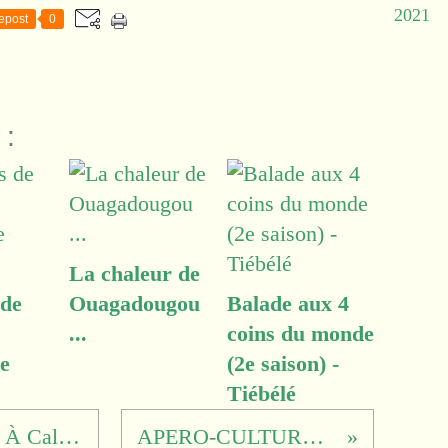
2021
epost
0
 :
La chaleur de
 de
Ouagadougou
Balade aux 4
...
coins du monde
e
(2e saison) -
Tiébélé
APERO-CULTUREL « À Cali, Colombie » le lundi 27 novembre 2023
APERO-CULTUREL « Voyage en Viet Vo Dao »