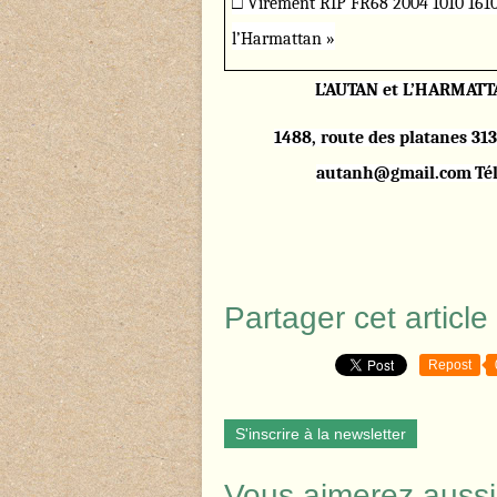
□ Virement RIP FR68 2004 1010 16
l’Harmattan »
L’AUTAN et L’HARMATTA
1488, route des platanes 313
autanh@gmail.com
Tél
Partager cet article
Repost
S'inscrire à la newsletter
Vous aimerez aussi