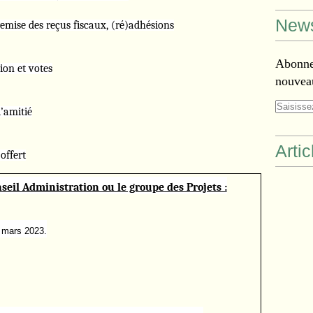
News
 des reçus fiscaux, (ré)adhésions
Abonnez
 et votes
nouveau
amitié
Arti
ffert
nseil Administration ou le groupe des Projets :
0 mars 2023.