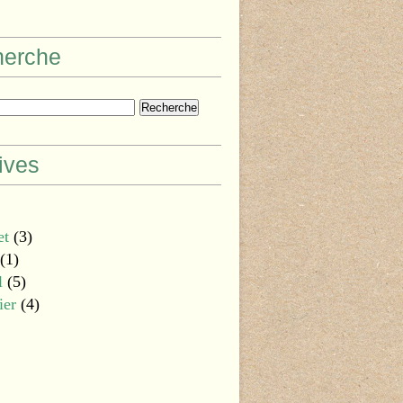
herche
ives
et
(3)
(1)
l
(5)
ier
(4)