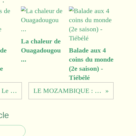
La chaleur de
 de
Ouagadougou
Balade aux 4
...
coins du monde
e
(2e saison) -
Tiébélé
APERO-CULTUREL « Le NEPAL » mardi 7 février à 20h30
LE MOZAMBIQUE : apéro-culturel du mardi 2 mai
cle