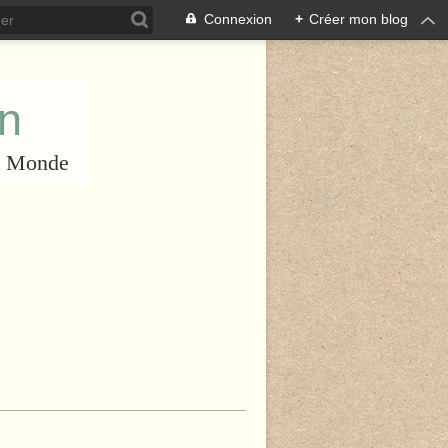
Connexion
+
Créer mon blog
an
du Monde