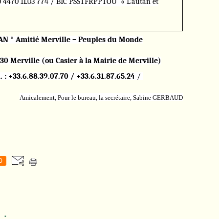
10 4470 1L03 774 / BIC PSSTFRPPTOU
« L’autan et
N * Amitié Merville – Peuples du Monde
30 Merville (ou Casier à la Mairie de Merville)
. :
+33.6.88.39.07.70
/
+33.6.31.87.65.24
/
Amicalement, Pour le bureau, la secrétaire, Sabine GERBAUD
0
 :