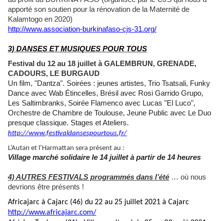
apporté son soutien pour la rénovation de la Maternité de
Kalamtogo en 2020)
http://www.association-burkinafaso-cjs-31.org/
3) DANSES ET MUSIQUES POUR TOUS
Festival du 12 au 18 juillet à GALEMBRUN, GRENADE,
CADOURS, LE BURGAUD
Un film, "Dantza". Soirées : jeunes artistes, Trio Tsatsali, Funky
Dance avec Wab Étincelles, Brésil avec Rosi Garrido Grupo,
Les Saltimbranks, Soirée Flamenco avec Lucas "El Luco",
Orchestre de Chambre de Toulouse, Jeune Public avec Le Duo
presque classique. Stages et Ateliers.
http://www.festivaldansespourtous.fr/
L’Autan et l’Harmattan sera présent au :
Village marché solidaire
le 14 juillet à partir de 14 heures
4) AUTRES FESTIVALS programmés dans l’été
… où nous
devrions être présents !
Africajarc à Cajarc (46) du 22 au 25 juillet 2021 à Cajarc
http://www.africajarc.com/