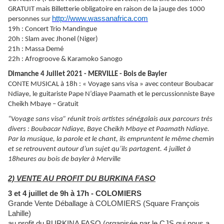
GRATUIT mais Billetterie obligatoire en raison de la jauge des 1000
http://www.wassanafrica.com
personnes sur
19h : Concert Trio Mandingue
20h : Slam avec Jhonel (Niger)
21h : Massa Demé
22h : Afrogroove & Karamoko Sanogo
Dimanche 4 Juillet 2021 - MERVILLE - Bois de Bayler
CONTE MUSICAL à 18h : « Voyage sans visa » avec conteur Boubacar
Ndiaye, le guitariste Pape N’diaye Paamath et le percussionniste Baye
Cheikh Mbaye – Gratuit
“Voyage sans visa” réunit trois artistes sénégalais aux parcours très
divers : Boubacar Ndiaye, Baye Cheikh Mbaye et Paamath Ndiaye.
Par la musique, la parole et le chant, ils empruntent le même chemin
et se retrouvent autour d’un sujet qu’ils partagent. 4 juillet à
18heures au bois de bayler à Merville
2) VENTE AU PROFIT DU BURKINA FASO
3 et 4 juillet de 9h à 17h - COLOMIERS
Grande Vente Déballage à COLOMIERS (Square François
Lahille)
au profit du BURKINA FASO (organisée par le CJS qui nous a