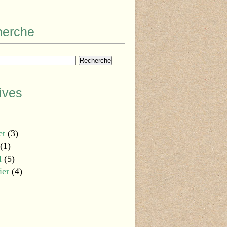
herche
ives
et
(3)
(1)
l
(5)
ier
(4)