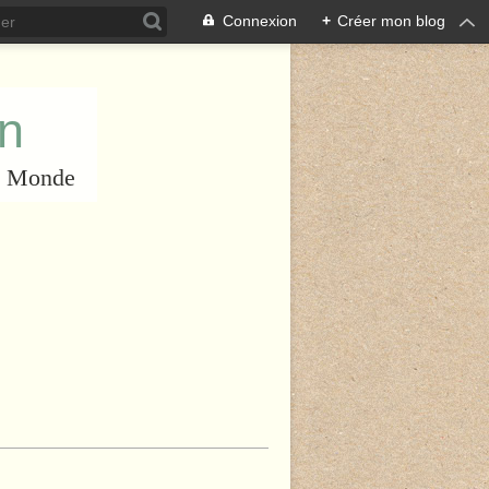
Connexion
+
Créer mon blog
an
du Monde