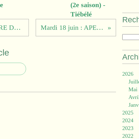
e
(2e saison) -
Tiébélé
Rec
ATELIERS SCULPTURE DE BRONZE avec MALICK GUIRA du BURKINA FASO
Mardi 18 juin : APERO-CULTUREL « Yayème et le Sénégal »
cle
Arch
2026
Juill
Mai
Avri
Janv
2025
2024
2023
2022