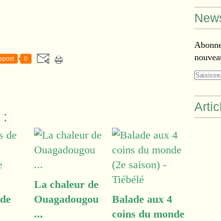
News
Abonnez
nouveau
epost
0
Arti
 :
La chaleur de
 de
Ouagadougou
Balade aux 4
...
coins du monde